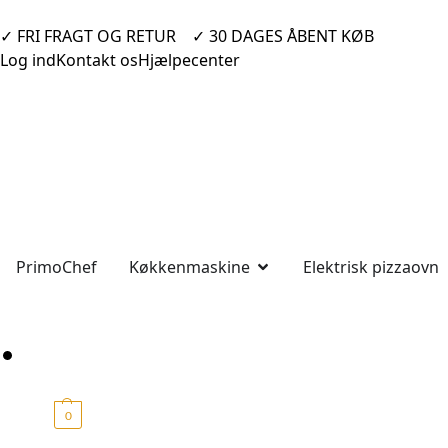
✓ FRI FRAGT OG RETUR‎ ‎ ‎ ‎ ✓ 30 DAGES ÅBENT KØB
Log ind
Kontakt os
Hjælpecenter
PrimoChef
Køkkenmaskine
Elektrisk pizzaovn
0,00
kr.
0