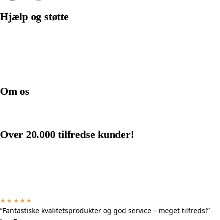
Hjælp og støtte
Betingelser
Cookies og personvernpolicy
Kontakt os
Hjælpecenter
Om os
Om os
Pizzaovn
Over 20.000 tilfredse kunder!
★★★★★
“Fantastiske kvalitetsprodukter og god service – meget tilfreds!”